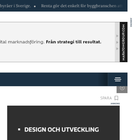
e.
Renta gör det enkelt för byggbranschen att hyra maskiner direkt i 
ANNONS
SPARA
ANNONS