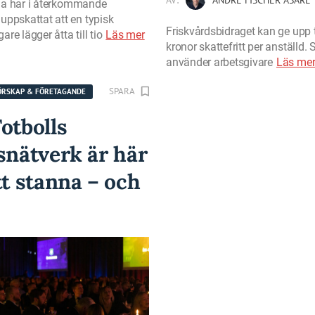
na har i återkommande
uppskattat att en typisk
Friskvårdsbidraget kan ge upp t
re lägger åtta till tio
Läs mer
kronor skattefritt per anställd. 
använder arbetsgivare
Läs me
SPARA
ÖRSKAP & FÖRETAGANDE
otbolls
snätverk är här
tt stanna – och