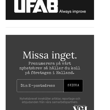
Missa inget.
Prenumerera på vårt
nyhetsbrev så håller du koll
på företagen i Halland.
SKICKA
Nyhetsbrevet innehåller artiklar, reportage och
erbjudanden från våra samarbetspartners.