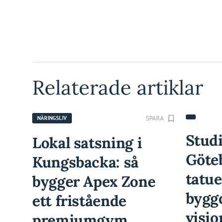
Relaterade artiklar
SPARA
NÄRINGSLIV
Studi
Lokal satsning i
Göte
Kungsbacka: så
tatu
bygger Apex Zone
bygg
ett fristående
visio
premiumgym