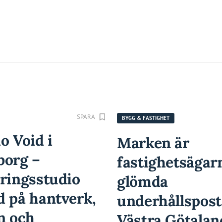
SPARA
BYGG & FASTIGHET
o Void i
Marken är
borg –
fastighetsägar
eringsstudio
glömda
d på hantverk,
underhållspost
n och
Västra Götalan