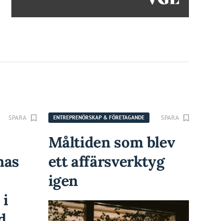
SPARA
SPARA
ENTREPRENÖRSKAP & FÖRETAGANDE
Måltiden som blev
nas
ett affärsverktyg
igen
 i
d