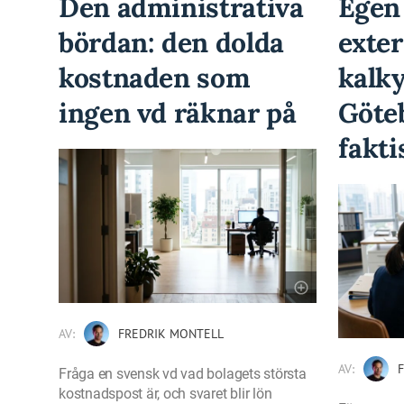
Den administrativa
Egen 
bördan: den dolda
exter
kostnaden som
kalky
ingen vd räknar på
Göte
fakti
AV:
FREDRIK MONTELL
AV:
Fråga en svensk vd vad bolagets största
kostnadspost är, och svaret blir lön