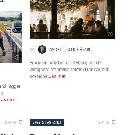
AV:
ANDRÉ FISCHER ÅSARE
Fråga en säljchef i Göteborg var de
viktigaste affärerna faktiskt landar, och
svaret är
Läs mer
and lägger
en
Läs mer
SPARA
SPARA
BYGG & FASTIGHET