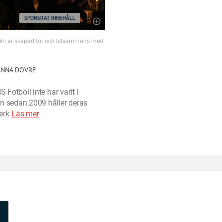
SPONSRAT INNEHÅLL
eln är skapad för och tillsammans med
ANNA DOVRE
S Fotboll inte har varit i
n sedan 2009 håller deras
erk
Läs mer