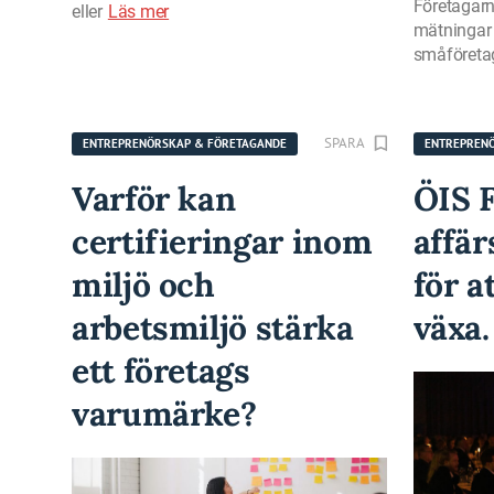
Företagar
eller
Läs mer
mätningar 
småföretaga
SPARA
ENTREPRENÖRSKAP & FÖRETAGANDE
ENTREPREN
Varför kan
ÖIS F
certifieringar inom
affär
miljö och
för a
arbetsmiljö stärka
växa.
ett företags
varumärke?