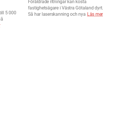
Föråldrade ritningar kan kosta
fastighetsägare i Västra Götaland dyrt.
ill 5 000
Så har laserskanning och nya
Läs mer
Så
r