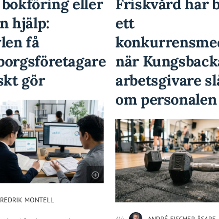
bokföring eller
Friskvård har b
n hjälp:
ett
len få
konkurrensme
borgsföretagare
när Kungsback
skt gör
arbetsgivare sl
om personalen
FREDRIK MONTELL
AV:
ANDRÉ FISCHER ÅSARE