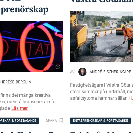
eprenörskap
AV:
ANDRÉ FISCHER ÅSARE
HERÉSE BERGLIN
Fastighetsägare i Västra Götal
stora summor på underhåll, m
 finns det många kreativa
asfaltsytorna hamnar sällan i
er, men få branscher är så
glade
Läs mer
SPARA
ÖRSKAP & FÖRETAGANDE
ENTREPRENÖRSKAP & FÖRETAGANDE