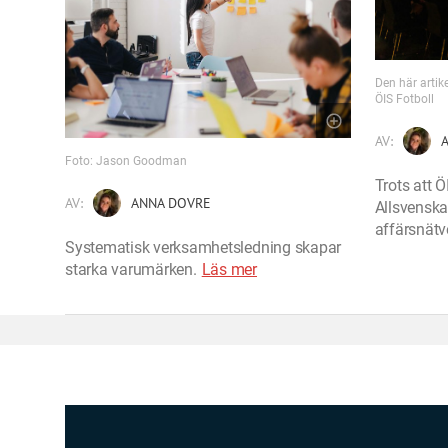
Den här artik
ÖIS Fotboll
AV:
Foto: Jason Goodman
Trots att ÖI
AV:
ANNA DOVRE
Allsvenska
affärsnätv
Systematisk verksamhetsledning skapar
starka varumärken.
Läs mer