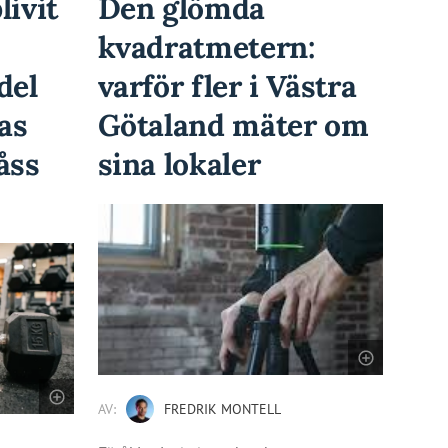
livit
Den glömda
kvadratmetern:
del
varför fler i Västra
as
Götaland mäter om
åss
sina lokaler
AV:
FREDRIK MONTELL