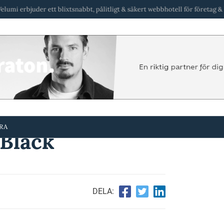
ett blixtsnabbt, pålitligt & säkert webbhotell för företag & byråer i Sverig
RA
Black
DELA: