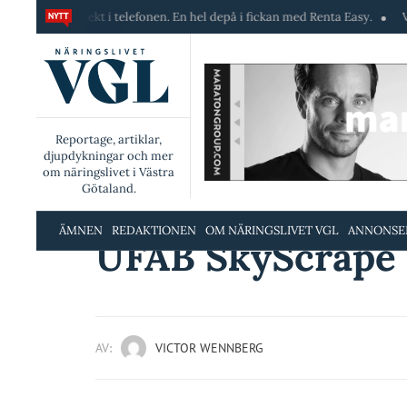
ekt i telefonen. En hel depå i fickan med Renta Easy.
Velumi erbjuder 
Reportage, artiklar,
djupdykningar och mer
om näringslivet i Västra
Götaland.
ÄMNEN
REDAKTIONEN
OM NÄRINGSLIVET VGL
ANNONSE
UFAB SkyScrape 
AV:
VICTOR WENNBERG