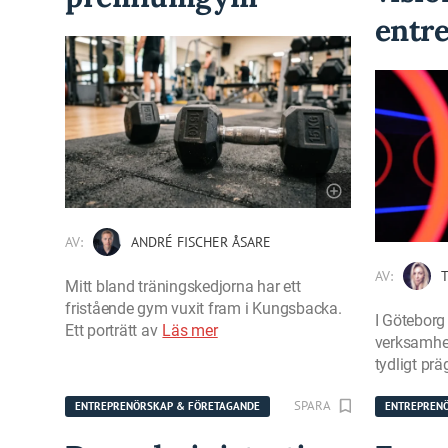
entr
AV:
ANDRÉ FISCHER ÅSARE
AV:
T
Mitt bland träningskedjorna har ett
fristående gym vuxit fram i Kungsbacka.
I Göteborg
Ett porträtt av
Läs mer
verksamhet
tydligt prä
SPARA
ENTREPRENÖRSKAP & FÖRETAGANDE
ENTREPREN