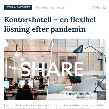
SPARA
För:
Hallandsaffarer.se
BYGG & FASTIGHET
Kontorshotell – en flexibel
lösning efter pandemin
SPONSRAT INNEHÅLL
Fler och fler kombinerar hemmajobb med kontorsarbete - blir kontorshotellen