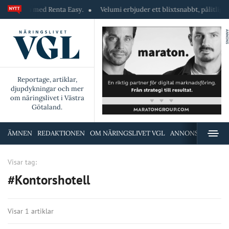
i fickan med Renta Easy.
Velumi erbjuder ett blixtsnabbt, pålitligt & s
ANNONS
Reportage, artiklar,
djupdykningar och mer
om näringslivet i Västra
Götaland.
ÄMNEN
REDAKTIONEN
OM NÄRINGSLIVET VGL
ANNONSERA
Visar tag:
#Kontorshotell
Visar 1 artiklar