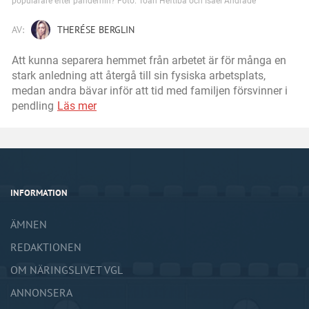
populärare efter pandemin? Foto: Toah Heftiba och Isael Andrade
AV:
THERÉSE BERGLIN
Att kunna separera hemmet från arbetet är för många en
stark anledning att återgå till sin fysiska arbetsplats,
medan andra bävar inför att tid med familjen försvinner i
pendling
Läs mer
INFORMATION
ÄMNEN
REDAKTIONEN
OM NÄRINGSLIVET VGL
ANNONSERA