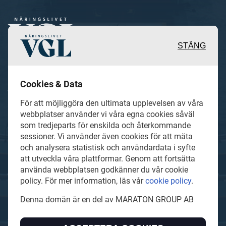
STÄNG
Inspirerande, engagerande och
Cookies & Data
värdefulla berättelser och
För att möjliggöra den ultimata upplevelsen av våra
reportage från och om det lokala
webbplatser använder vi våra egna cookies såväl
som tredjeparts för enskilda och återkommande
näringslivet och dess aktörer samt
sessioner. Vi använder även cookies för att mäta
en hel del annan läsvärt innehåll.
och analysera statistisk och användardata i syfte
att utveckla våra plattformar. Genom att fortsätta
använda webbplatsen godkänner du vår cookie
policy. För mer information, läs vår
cookie policy
.
Naringslivetvgl.se är en del av mediakoncernen MARATON
Denna domän är en del av MARATON GROUP AB
GROUP AB som äger och förvaltar digitala
tidningsvarumärken i Europa.